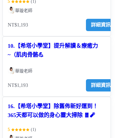
5
(
1
)
華璇老師
NT$1,193
詳細資訊
10.【希塔小學堂】提升解讀＆療癒力
~（肌肉骨骼💪
華璇老師
NT$1,193
詳細資訊
16.【希塔小學堂】除舊佈新好運到！
365天都可以做的身心靈大掃除 🧧🧨
5
(
1
)