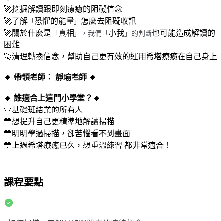
🚀挖掘解讀跟即刻療癒的阻礙信念
🚀了解
恐懼的能量
怎麼去阻礙收訊
「
」
🚀關於什麽是
真相
小我
也可能造成解讀的
「
」，我們「
」的判斷
困難
🚀清理轉換信念，幫助自己更有效的運用希塔療癒在自己身上
🔸 帶領老師： 靜瑜老師 🔸
🔸 誰適合上這門小學堂？🔸
💛基礎班結業的所有人
💛想提升自己更精準地解讀掃描
💛明明學過掃描，卻苦惱看不到畫面
💛上過希塔療癒已久，想重溫練習 都非常適合！
課程要點