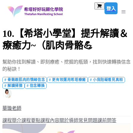
登入
10.【希塔小學堂】提升解讀＆
療癒力~（肌肉骨骼💪
幫助你找到解讀、即刻療癒、挖掘的瓶頸，找到快速轉換信念
的秘訣！
#
骨骼跟肌肉的情緒信念
#
更有效運用希塔療癒
#
小我阻礙看見真相
#
解讀掃描
#
信念轉換
華璇老師
課程簡介
課程要點
課程內容
關於導師
常見問題
課前問答