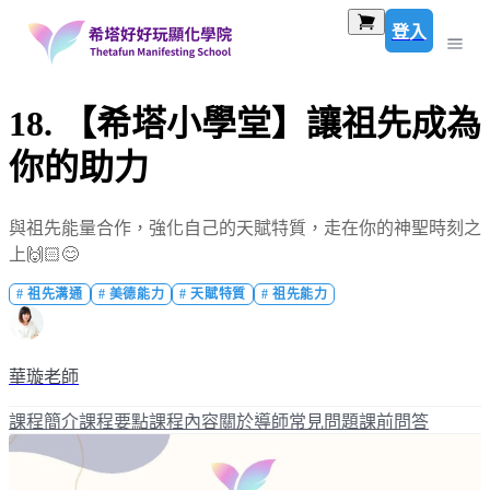
登入
18. 【希塔小學堂】讓祖先成為
你的助力
與祖先能量合作，強化自己的天賦特質，走在你的神聖時刻之
上🙌🏻😊
#
祖先溝通
#
美德能力
#
天賦特質
#
祖先能力
華璇老師
課程簡介
課程要點
課程內容
關於導師
常見問題
課前問答