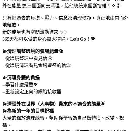
外在能量 這三個面向去清理，給他統統來個斷捨離！🌞🌞
只有把過去的負擔、壓力、信念都清理乾净，真正地由内而外
地釋放，
新的能量也有空間流動進來 ✨✨
365天都可以做的身心靈大掃除，Let's Go！💖
💫清理調整環境的氣場能量🚀
--從環境整理中看見信念
--從環境清理看見金錢豐盛的信念
💫清理身體的負擔
--學習什麼是愛💖
--重新設定正向的細胞接收器
💫清理外在世界（人事物）帶來的不適合的能量🌟
💫為新的一年的目標祝福
大量的釋放清理練習，幫助你學習為自己做轉換、改變、祝
福。