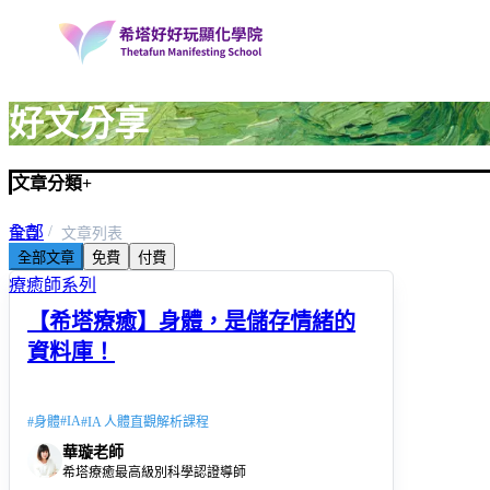
好文分享
文章分類
+
全部
首頁
文章列表
全部文章
免費
付費
希塔療癒系列
療癒師系列
【希塔療癒】身體，是儲存情緒的
資料庫！
#
IA
#
身體
#
IA 人體直觀解析課程
華璇老師
希塔療癒最高級別科學認證導師