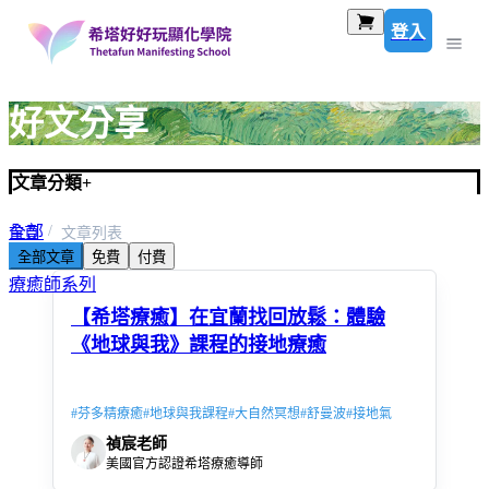
登入
好文分享
文章分類
+
全部
首頁
文章列表
全部文章
免費
付費
希塔療癒系列
療癒師系列
【希塔療癒】在宜蘭找回放鬆：體驗
《地球與我》課程的接地療癒
#
芬多精療癒
#
地球與我課程
#
大自然冥想
#
舒曼波
#
接地氣
禎宸老師
美國官方認證希塔療癒導師