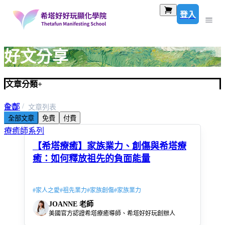
登入
好文分享
文章分類
+
全部
首頁
文章列表
全部文章
免費
付費
希塔療癒系列
療癒師系列
【希塔療癒】家族業力、創傷與希塔療
癒：如何釋放祖先的負面能量
#
家人之愛
#
祖先業力
#
家族創傷
#
家族業力
JOANNE 老師
美國官方認證希塔療癒導師、希塔好好玩創辦人