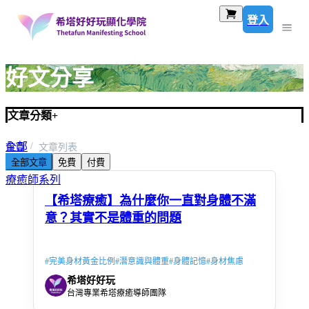
登入
好文分享
文章分類
+
全部
首頁
文章列表
全部文章
免費
付費
希塔療癒系列
療癒師系列
【希塔療癒】為什麼你一直對身體不滿
意？其實不是體重的問題
#
完美身材黃金比例
#
潛意識與體重
#
身體記憶
#
身材焦慮
希塔好好玩
台灣專業希塔療癒導師團隊