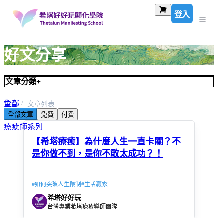
登入
好文分享
文章分類
+
全部
首頁
文章列表
全部文章
免費
付費
希塔療癒系列
療癒師系列
【希塔療癒】為什麼人生一直卡關？不
是你做不到，是你不敢太成功？！
#
如何突破人生限制
#
生活贏家
希塔好好玩
台灣專業希塔療癒導師團隊