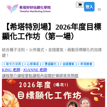
登入
【希塔特別場】2026年度目標
顯化工作坊（第一場）
結合種子法則 × 火供儀式 × 金錢靈氣，啟動目標顯化的加速
鍵！
#
吸引力法則
#
心想事成
#
豐盛顯化
#
金錢靈氣
#
希塔療癒
KING 老師
/
JOANNE 老師
課程簡介
課程要點
課程內容
關於導師
常見問題