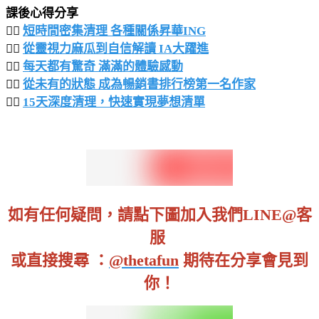
課後心得分享
👉🏻
短時間密集清理 各種關係昇華ING
👉🏻
從靈視力麻瓜到自信解讀 IA大躍進
👉🏻
每天都有驚奇 滿滿的體驗感動
👉🏻
從未有的狀態 成為暢銷書排行榜第一名作家
👉🏻
15天深度清理，快速實現夢想清單
如有任何疑問，請點下圖加入我們LINE@客
服
或直接搜尋 ：
@thetafun
期待在分享會見到
你！