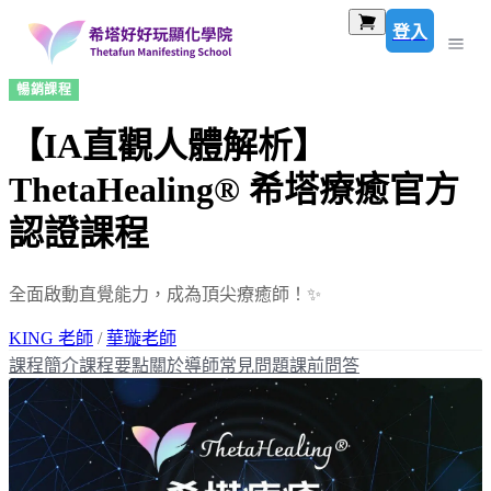
登入
暢銷課程
【IA直觀人體解析】
ThetaHealing® 希塔療癒官方
認證課程
全面啟動直覺能力，成為頂尖療癒師！✨
KING 老師
/
華璇老師
課程簡介
課程要點
關於導師
常見問題
課前問答