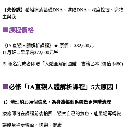
【
先修課】
希塔療癒基礎DNA、進階DNA、深度挖掘、造物
主與我
🟪課程價格
《IA
直觀人體解析課程
》★ 原價： $82,600元
11月班
→
早早鳥$72,600元🌟
※ 報名完成者即贈「人體全解剖圖鑑」書籍乙本 (價值 $480)
🟪
必修「IA直觀人體解析課程」5大原因！
1）清理約1500個信念，為身體每個系統做更進階清理
療癒師可在課程前後拍照，觀察自己的氣色、能量場等轉變
讓能量場更輕盈、快樂、健康！