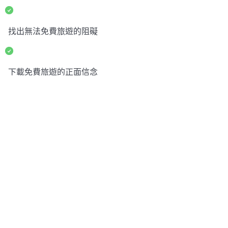
找出無法免費旅遊的阻礙
下載免費旅遊的正面信念
免費機票搜尋的管道
快速獲得免費機票的方式
分析計算個人消費、家庭年度消費兌換里程的方法