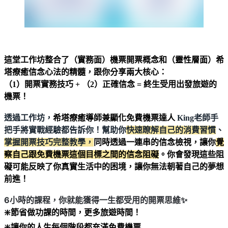
這堂工作坊整合了（實務面）機票開票概念和（靈性層面）希
塔療癒信念心法的精髓，跟你分享兩大核心：
（1）開票實務技巧 + （2）正確信念 = 終生受用出發旅遊的
機票！
透過工作坊，
希塔療癒導師兼顯化免費機票達人
King老師手
把手將實戰經驗都告訴你！幫助你
快速瞭解自己的消費習慣
、
掌握開票技巧完整教學，
同時透過一連串的信念檢視，讓你
覺
察自己跟免費機票這個目標之間的信念阻礙
。你會發現這些阻
礙可能反映了你真實生活中的困境，讓你無法朝著自己的夢想
前進！
6小時的課程，你就能獲得一生都受用的開票思維✨
❇️節省做功課的時間，更多旅遊時間！
❇️讓你的人生每個階段都充滿免費機票