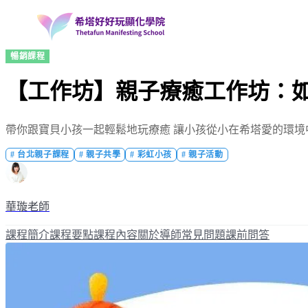
暢銷課程
【工作坊】親子療癒工作坊：
帶你跟寶貝小孩一起輕鬆地玩療癒 讓小孩從小在希塔愛的環境
#
台北親子課程
#
親子共學
#
彩虹小孩
#
親子活動
華璇老師
課程簡介
課程要點
課程內容
關於導師
常見問題
課前問答